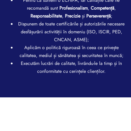
Pentru că suntem o ECHIPĂ, iar calitățile care ne
recomandă sunt
Profesionalism
,
Competență
,
Responsabilitate
,
Precizie
și
Perseverență
;
Dispunem de toate certificările și autorizările necesare
desfășurării activității în domeniu (ISO, ISCIR, PED,
CNCAN, ASME);
Aplicăm o politică riguroasă în ceea ce privește
calitatea, mediul și sănătatea și securitatea în muncă;
Executăm lucrări de calitate, livrându-le la timp și în
conformitate cu cerințele clienților.