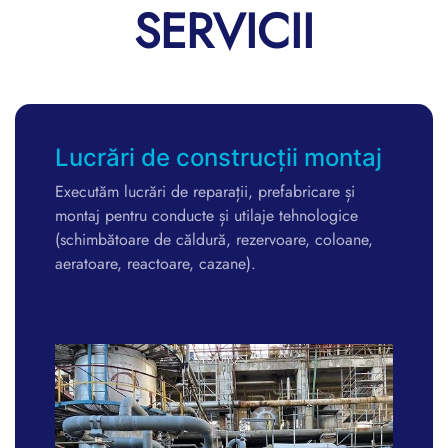
SERVICII
ontaj
Compensatoare metalice d
dilatare
e și
gice
Proiectăm și fabricăm la comandă compensat
loane,
metalice de dilatare lenticulare pentru aplicați
industriale de înaltă calitate.