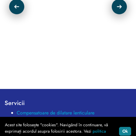
Servicii
Compensatoare de dilatare lenticulare
Lucrări de construcții montaj
Acest site folosește "cookies". Navigând în continuare, vă
Montaj conducte tehnologice
exprimați acordul asupra folosirii acestora. Vezi
politica
Ok
Confecții și montaj rezervoare